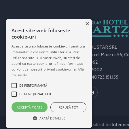
×
Acest site web folosește
cookie-uri
Acest site web folosește cookie-uri pentru a
METROPOL STAR SRL
îmbunătăți experiența utilizatorului. Prin
Str. Stefan cel Mare nr.56, 
utilizarea site-ului nostru web, sunteți de
RO15029862
acord cu toate cookie-urile în conformitate
cu Politica noastră privind cookie-urile.
J13/2500/2002
Află
mai multe
Contact:
+40723.151.155
DE PERFORMANȚĂ
DE FUNCŢIONALITATE
ACCEPTĂ TOATE
REFUZĂ TOT
ARATĂ DETALIILE
Quartz Hotel Boutique 2022. Realizat de
Interme