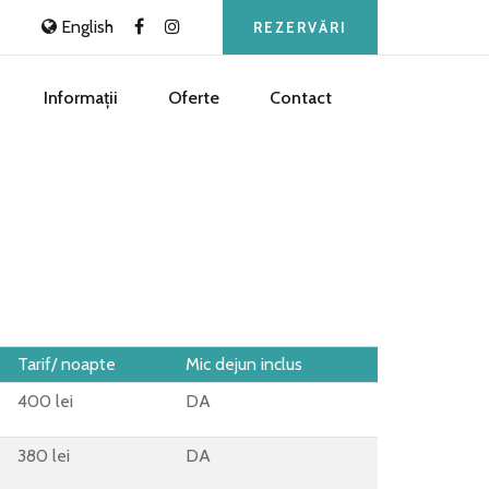
English
REZERVĂRI
Informații
Oferte
Contact
Tarif/ noapte
Mic dejun inclus
400 lei
DA
380 lei
DA