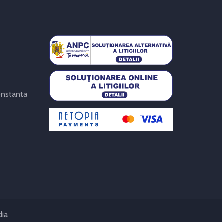
Constanta
dia