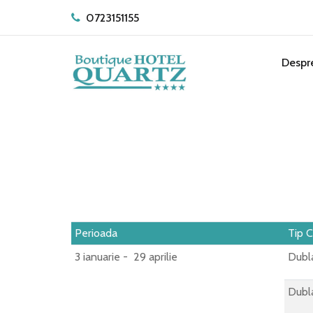
0723151155
Despr
Perioada
Tip 
3 ianuarie - 29 aprilie
Dubla
Dubla